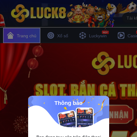
Trang chủ
Xổ số
Luckywin
Casi
Miền Bắc
Wingo
Miền Bắc
Win go 45 giây
Si
Miền Bắc 5 phút mới
Win go 1 phút
Si
Miền Bắc 3 phút mới
Win go 3 phút
Si
Thông báo
Miền Bắc VIP 45 giây
Win go 5 phút
Si
Miền Bắc VIP 75 giây
Win go 30 giây
Si
Miền Bắc VIP 2 phút
Si
Bạn đang truy cập trên điện thoại