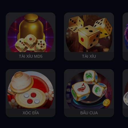
TÀI XỈU MD5
TÀI XỈU
XÓC ĐĨA
BẤU CUA