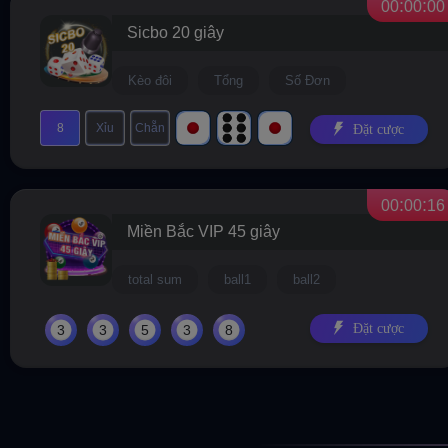
:
:
0
0
0
0
0
0
Sicbo 20 giây
Kèo đôi
Tổng
Số Đơn
8
Xỉu
Chẵn
Đặt cược
:
:
0
0
0
0
1
5
Miền Bắc VIP 45 giây
total sum
ball1
ball2
Đặt cược
3
3
5
3
8